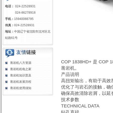
电话：
024-22528931
024-86278918
手机：
15940088795
传真：
024-22528931
地址：
中国辽宁省沈阳市沈河区北
站路61号
COP 1838HD+ 是 
凿岩机八方资源
凿岩机。
凿岩机机电之家
产品说明
凿岩机知识普及
高扭矩输出，有助于高效
凿岩机发展历程
优化了与岩石的接触，确
凿岩机使用须知
确保高效清除岩屑，以延
技术参数
TECHNICAL DATA
钻孔直径