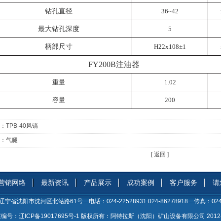
钻孔直径
36~42
最大钻孔深度
5
柄部尺寸
H22x108±1
FY200B
注油器
重量
1.02
容量
200
：
TPB-40风镐
：
气腿
[ 返回 ]
营销网络
最新资讯
产品展示
成功案例
客户服务
请
辽宁省沈阳市沈河区北站路61号
电话：
024-22528931 024-86278918
传真：
02
案编号：
辽ICP备19017695号-1
版权所有：
阿特拉斯（沈阳）矿山设备有限公司 2012-