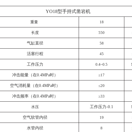
YO18
型手持式凿岩机
重量
18
长度
550
气缸直径
58
活塞行程
45
工作压力
0.4~0.5
冲击能量（在0.4MPa时）
≥17
空气消耗量（在0.4MPa时）
≤20
冲击频率（在0.4MPa时）
≥33
水压
工作压力-0.1
空气软管内径
19
水管内径
8