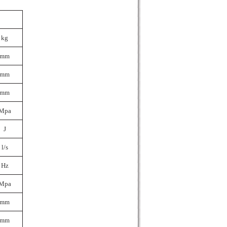
kg
mm
mm
mm
Mpa
J
l/s
Hz
Mpa
mm
mm