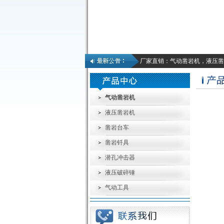
厂家直销：气动凿岩机，液压凿
气动凿岩机
液压凿岩机
凿岩台车
凿岩钎具
潜孔冲击器
液压破碎锤
气动工具