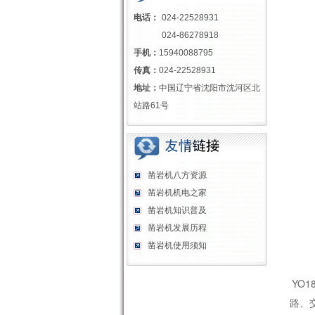
电话：
024-22528931
024-86278918
手机：
15940088795
传真：
024-22528931
地址：
中国辽宁省沈阳市沈河区北
站路61号
凿岩机八方资源
凿岩机机电之家
凿岩机知识普及
凿岩机发展历程
凿岩机使用须知
YO
路、