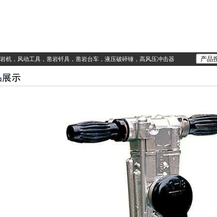
岩机，风动工具，凿岩钎具，凿岩台车，液压破碎锤，高风压冲击器